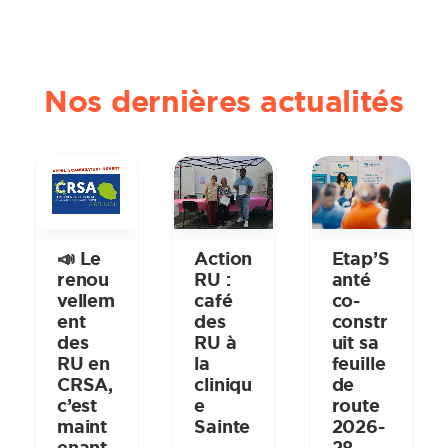
Nos dernières actualités
📣 Le
Action
Etap’S
renou
RU :
anté
vellem
café
co-
ent
des
constr
des
RU à
uit sa
RU en
la
feuille
CRSA,
cliniqu
de
c’est
e
route
maint
Sainte
2026-