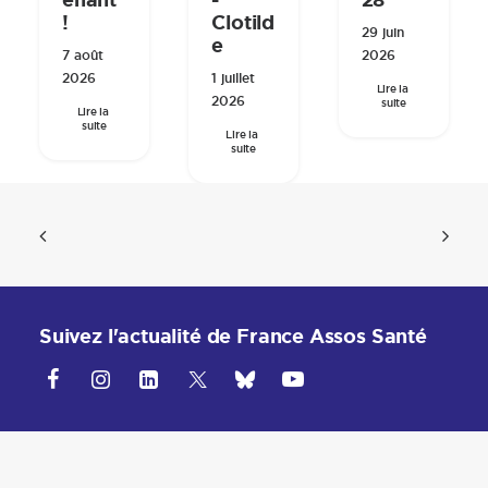
enant
-
28
!
Clotild
29 juin
e
7 août
2026
2026
1 juillet
Lire la 
2026
suite
Lire la 
suite
Lire la 
suite
Suivez l'actualité de France Assos Santé