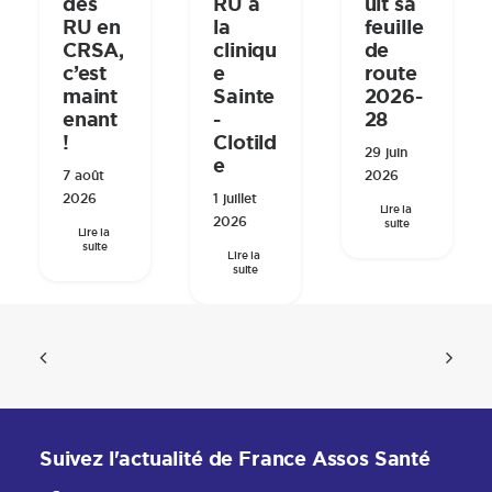
des
RU à
uit sa
RU en
la
feuille
CRSA,
cliniqu
de
c’est
e
route
maint
Sainte
2026-
enant
-
28
!
Clotild
29 juin
e
7 août
2026
2026
1 juillet
Lire la 
2026
suite
Lire la 
suite
Lire la 
suite
Suivez l'actualité de France Assos Santé